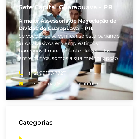
Sete Capital Guarapuava - PR
A maior Assessoria de Negociação de
Dívidas de Guarapuava – PR.
Se você precisa verificar se está pagando
juros abusivos em empréstimos
bancários, financiamento de veículos,
entre outros, somos a sua melhor opção
(42) 99137-7727
assessoria@setecapital.com
Categorias