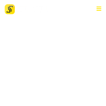
Como saber se estou
pagando juros abusivos
no financiamento do
veículo em Guarapuava-
PR ?