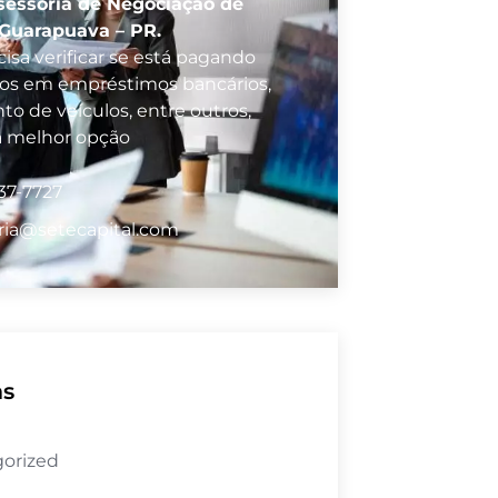
sessoria de Negociação de
 Guarapuava – PR.
isa verificar se está pagando
vos em empréstimos bancários,
to de veículos, entre outros,
a melhor opção
37-7727
ria@setecapital.com
as
orized