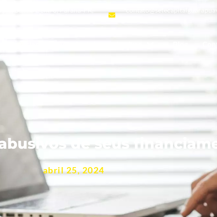
uava, Bairro Centro, Paraná-PR,
contato@setecapitalguarapua
Negociação e Redução de juros abusivos
Blog
Con
 abusivos de seus financiam
abril 25, 2024