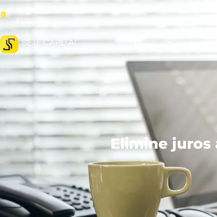
Rua Marechal Floriano Peixoto, 1811- sala 161- 16° andar. Guarap
85010-250
Início
Quem Somos
Elimine juros