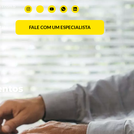
va.com.b
r
tato
FALE COM UM ESPECIALISTA
entos