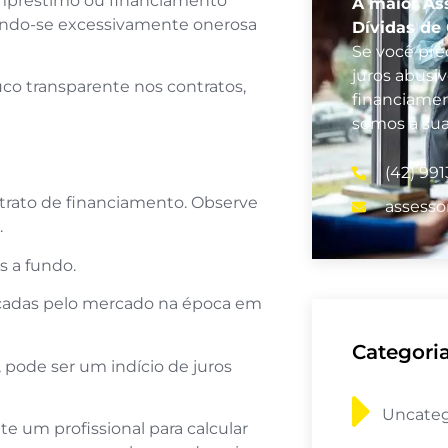
empréstimo ou financiamento
A maior As
rnando-se excessivamente onerosa
Dívidas de
Se você prec
juros abusi
co transparente nos contratos,
financiamen
somos a su
(42) 991
trato de financiamento. Observe
assesso
.
s a fundo.
ticadas pelo mercado na época em
Categori
 pode ser um indício de juros
Uncateg
te um profissional para calcular