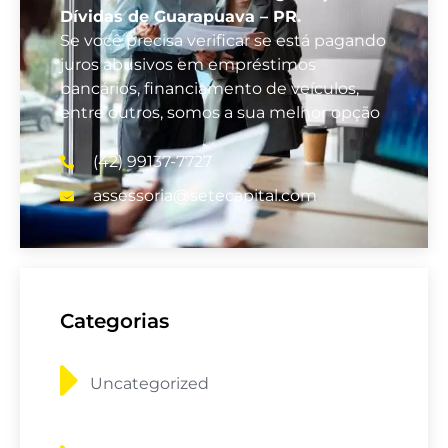
Dívidas de Guarapuava – PR.
Se você precisa verificar se está pagando
juros abusivos em empréstimos
bancários, financiamento de veículos,
entre outros, somos a sua melhor opção
(42) 99137-7727
assessoria@setecapital.com
Categorias
Uncategorized