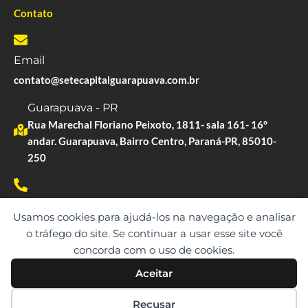
Contato
Email
contato@setecapitalguarapuava.com.br
Guarapuava - PR
Rua Marechal Floriano Peixoto, 1811- sala 161- 16°
andar. Guarapuava, Bairro Centro, Paraná-PR, 85010-
250
Whatsapp
Usamos cookies para ajudá-los na navegação e analisar
(42) 99137-7727
o tráfego do site. Se continuar a usar esse site você
concorda com o uso de cookies.
Aceitar
Copyright © 2023. Todos os direitos reservados.
Recusar