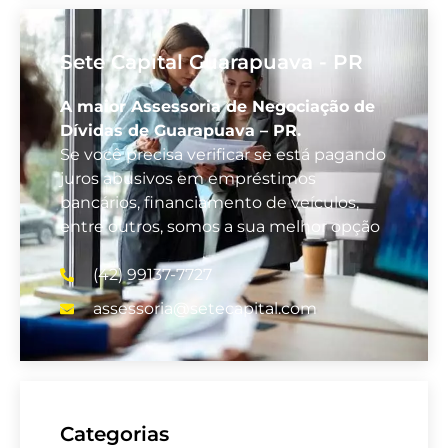
Sete Capital Guarapuava - PR
A maior Assessoria de Negociação de
Dívidas de Guarapuava – PR.
Se você precisa verificar se está pagando
juros abusivos em empréstimos
bancários, financiamento de veículos,
entre outros, somos a sua melhor opção
(42) 99137-7727
assessoria@setecapital.com
Categorias