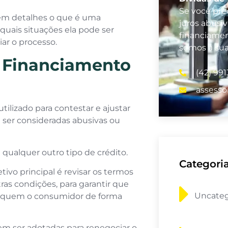
Se você prec
em detalhes o que é uma
juros abusi
uais situações ela pode ser
financiamen
iar o processo.
somos a su
 Financiamento
(42) 991
assesso
tilizado para contestar e ajustar
ser consideradas abusivas ou
 qualquer outro tipo de crédito.
Categori
tivo principal é revisar os termos
ras condições, para garantir que
Uncateg
diquem o consumidor de forma
dem ser adotadas para renegociar o