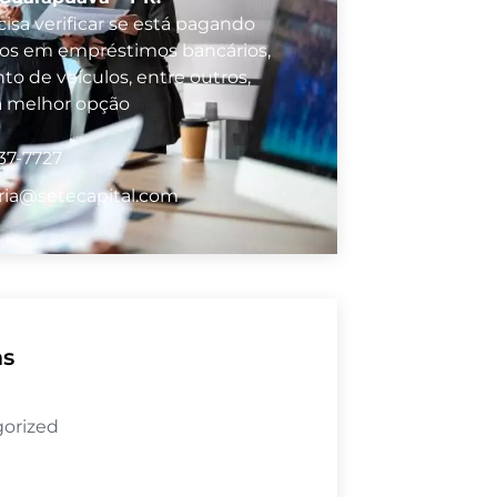
isa verificar se está pagando
vos em empréstimos bancários,
to de veículos, entre outros,
a melhor opção
37-7727
ria@setecapital.com
as
orized