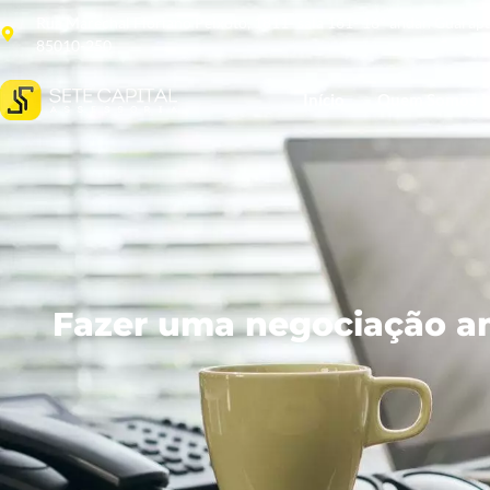
Rua Marechal Floriano Peixoto, 1811- sala 161- 16° andar. Guarap
85010-250
Início
Quem Somos
Fazer uma negociação am