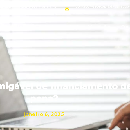
uava, Bairro Centro, Paraná-PR,
contato@setecapitalguarapua
Negociação e Redução de juros abusivos
Blog
Con
igável de financiamento de 
pena?
janeiro 6, 2025