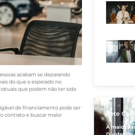
 pessoas acabam se deparando
ais do que o esperado no
tratuais que podem não ter sido
.
igável de financiamento pode ser
Sete Cap
do contrato e buscar maior
A maior As
Dívidas de