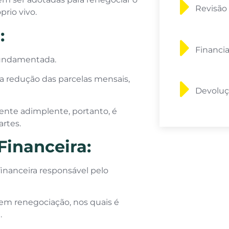
Revisão
rio vivo.
:
Financi
 fundamentada.
 a redução das parcelas mensais,
Devoluç
iente adimplente, portanto, é
rtes.
Financeira:
financeira responsável pelo
s em renegociação, nos quais é
l.