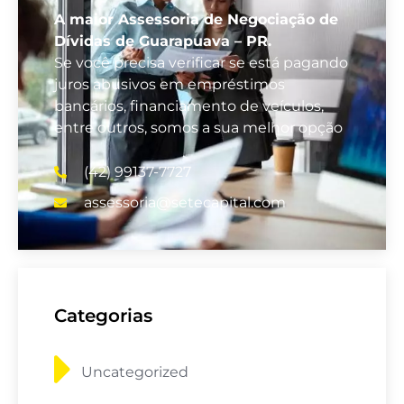
A maior Assessoria de Negociação de
Dívidas de Guarapuava – PR.
Se você precisa verificar se está pagando
juros abusivos em empréstimos
bancários, financiamento de veículos,
entre outros, somos a sua melhor opção
(42) 99137-7727
assessoria@setecapital.com
Categorias
Uncategorized